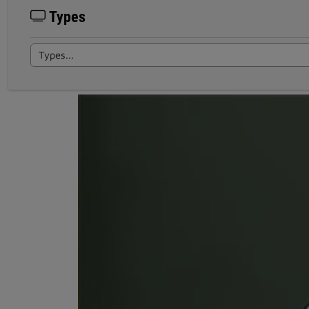
Types