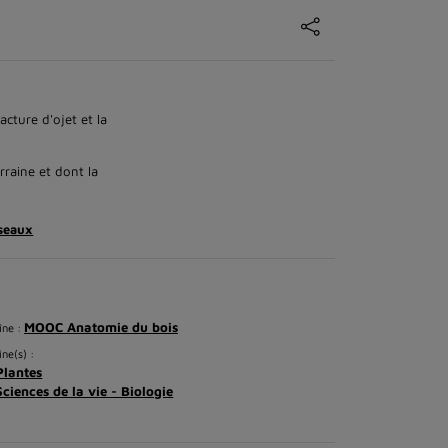
cture d'ojet et la
rraine et dont la
seaux
MOOC Anatomie du bois
îne :
ine(s) :
Plantes
Sciences de la vie - Biologie