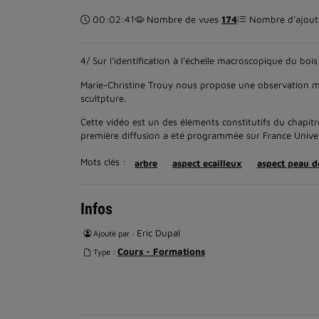
Durée :
00:02:41
Nombre de vues
174
Nombre d’ajouts
4/ Sur l'identification à l'échelle macroscopique du bois
Marie-Christine Trouy nous propose une observation mac
scultpture.
Cette vidéo est un des éléments constitutifs du chap
première diffusion a été programmée sur France Univer
Mots clés :
arbre
aspect ecailleux
aspect peau d
Infos
Eric Dupal
Ajouté par :
Cours - Formations
Type :