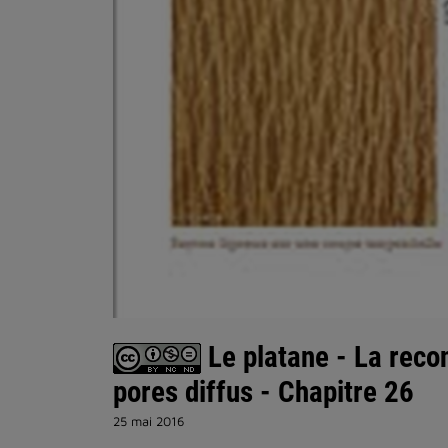
Le platane - La reco
pores diffus - Chapitre 26
25 mai 2016