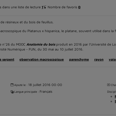
 dans une liste de lecture
1
Nombre de favoris
0
 de résineux et du bois de feuillus.
roscopique du Platanus x hispanica, le platane, souvent utilisé dans la fa
itre n°26 du MOOC
Anatomie du bois
produit en 2016 par l'Université de Lo
sité Numérique - FUN, du 30 mai au 10 juillet 2016.
e serpent
observation macroscopique
parenchyme
rayon
vais
18 juillet 2016 00:00
Ajouté le :
Cha
Français
Langue principale :
Discipl