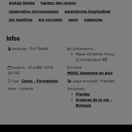
ginkgo biloba
hauteur des rayons
observation microscopique
parenchyme longitudinal
pin maritime
pin sylvestre
sapin
trabecules
Infos
Eric Dupal
Ajouté par :
Contributeur(s) :
Marie-Christine Trouy
(Contributeur)
12 juillet 2016
Ajouté le :
Chaîne :
00:00
MOOC Anatomie du bois
Cours - Formations
Français
Type :
Langue principale :
Licence
Public :
Discipline(s) :
Plantes
Sciences de la vie -
Biologie