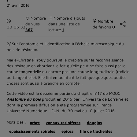
21 avril 2016
Nombre
Nombre d’ajouts
Durée :
Nombre
de vues
dans une liste de
00:06:32
de favoris
0
367
lecture
1
2/ Sur l'anatomie et l'identification à l'échelle microscopique du
bois de résineux.
Marie-Chrstine Trouy poursuit le chapitre sur la reconnaissance
des résineux en abordant le fait qu'elle peut se faire aussi par la
coupe tangentielle ou encore par une coupe longitudinale (radiale
ou tangentielle). Elle fini en pointant le fait que quelques petites
choses sont aussi à prendre en compte...
Cette vidéo est la deuxième partie du chapitre n°17 du MOOC
Anatomie du bois
produit en 2016 par l'Université de Lorraine et
dont la première diffusion a été programmée sur France
Université Numérique - FUN, du 30 mai au 10 juillet 2016.
Mots clés :
arbre
canaux resiniferes
douglas
epaississements spirales
epicea
file de tracheides