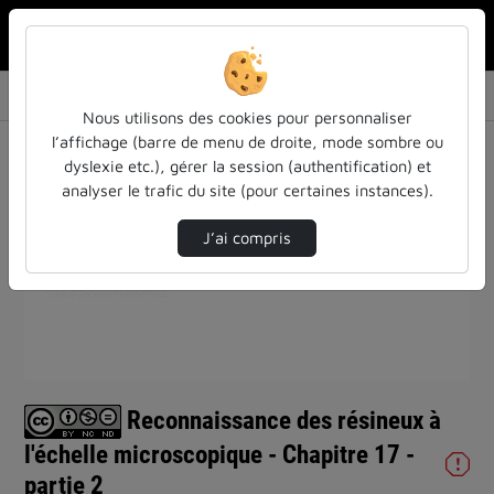
Rechercher u
Accueil
Vidéos
Reconnaissance des résineux à l'échelle micr…
Nous utilisons des cookies pour personnaliser
l’affichage (barre de menu de droite, mode sombre ou
dyslexie etc.), gérer la session (authentification) et
analyser le trafic du site (pour certaines instances).
J’ai compris
Lire
la
vidéo
Reconnaissance des résineux à
l'échelle microscopique - Chapitre 17 -
partie 2