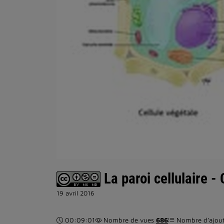
La paroi cellulaire - 
19 avril 2016
Durée :
00:09:01
Nombre de vues
686
Nombre d’ajouts