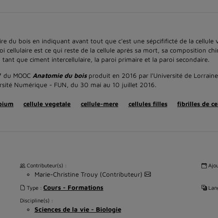
ire du bois en indiquant avant tout que c'est une sépcifificté de la cellule 
i cellulaire est ce qui reste de la cellule après sa mort, sa composition chi
nt que ciment intercellulaire, la paroi primaire et la paroi secondaire.
n°7 du MOOC
Anatomie du bois
produit en 2016 par l'Université de Lorraine
sité Numérique - FUN, du 30 mai au 10 juillet 2016.
mbium
cellule vegetale
cellule-mere
cellules filles
fibrilles de c
Contributeur(s) :
Ajou
Marie-Christine Trouy (Contributeur)
Cours - Formations
Type :
Lang
Discipline(s) :
Sciences de la vie - Biologie