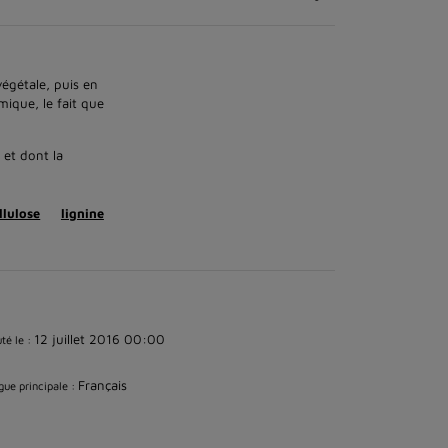
végétale, puis en
mique, le fait que
 et dont la
ellulose
lignine
12 juillet 2016 00:00
té le :
Français
ue principale :