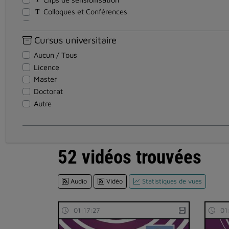
Colloques et Conférences
Cours - Formations
Discours
Cursus universitaire
Documentaires
Aucun / Tous
Documents pédagogiques
Licence
Entretiens
Master
Événements
Doctorat
Institutionnel
Autre
Magazines
Reportages
Réunion
Soutenance Thèse
52 vidéos trouvées
Spectacles et Expositions
Teasers
Audio
Vidéo
Statistiques de vues
Témoignages
Travaux d'étudiants
Tutoriel
01:17:27
01
Visites en vidéo