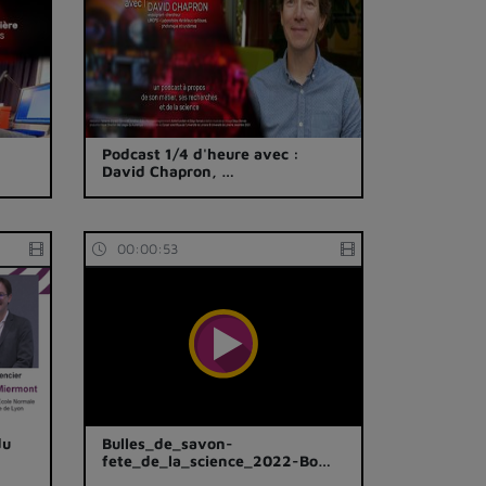
Podcast 1/4 d'heure avec :
David Chapron, …
00:00:53
du
Bulles_de_savon-
fete_de_la_science_2022-Bo…