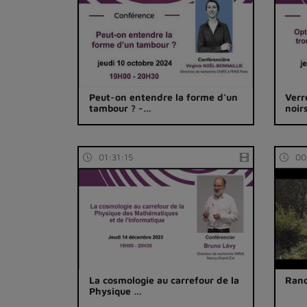
Peut-on entendre la forme d’un
Verr
tambour ? -…
noir
01:31:15
00
La cosmologie au carrefour de la
Ran
Physique …