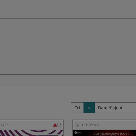
Direction de tri
Tri
↘
:17:32
00:02:45