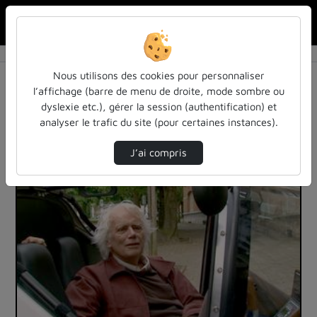
Rechercher u
Accueil
Vidéos
2 vidéos trouvées
Nous utilisons des cookies pour personnaliser
l’affichage (barre de menu de droite, mode sombre ou
Audio
Vidéo
Statistiques de vues
dyslexie etc.), gérer la session (authentification) et
analyser le trafic du site (pour certaines instances).
Direction de tri
Tri
↘
J’ai compris
00:51:55