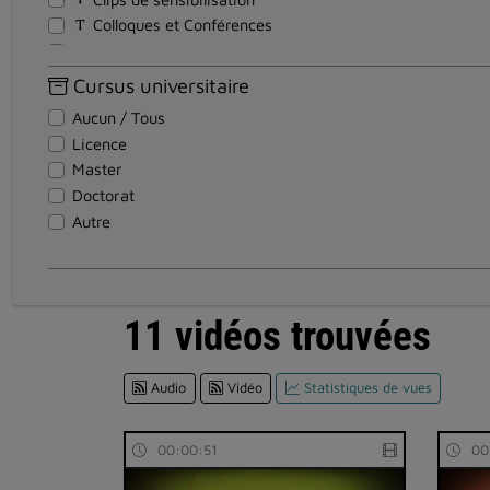
Colloques et Conférences
Cours - Formations
Discours
Cursus universitaire
Documentaires
Aucun / Tous
Documents pédagogiques
Licence
Entretiens
Master
Événements
Doctorat
Institutionnel
Autre
Magazines
Reportages
Réunion
Soutenance Thèse
11 vidéos trouvées
Spectacles et Expositions
Teasers
Audio
Vidéo
Statistiques de vues
Témoignages
Travaux d'étudiants
Tutoriel
00:00:51
00
Visites en vidéo