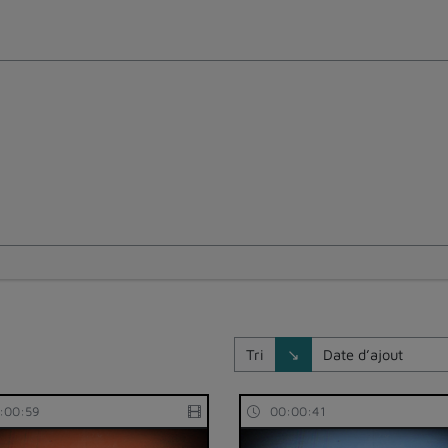
Direction de tri
Tri
↘
:00:59
00:00:41