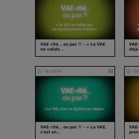
VAE-rité... ou pas ?! - « La VAE
VAE-
ne valide…
déjà
00:00:41
00
VAE-rité... ou pas ?! - « La VAE,
VAE-
c'est un…
pre