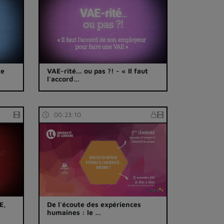
ne
VAE-rité... ou pas ?! - « Il faut
l'accord…
00:23:10
E,
De l'écoute des expériences
humaines : le …