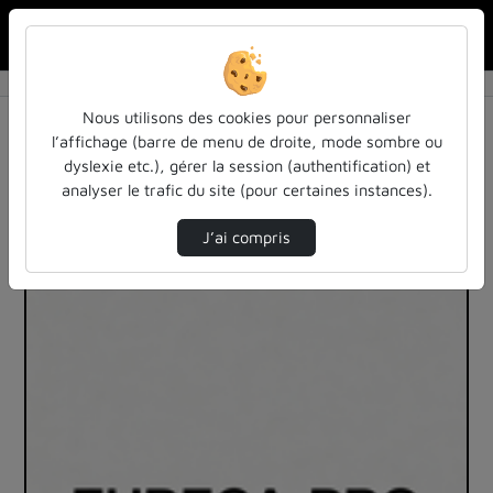
Rechercher u
Accueil
Vidéos
1 vidéo trouvée
Nous utilisons des cookies pour personnaliser
l’affichage (barre de menu de droite, mode sombre ou
Audio
Vidéo
Statistiques de vues
dyslexie etc.), gérer la session (authentification) et
analyser le trafic du site (pour certaines instances).
Direction de tri
Tri
↘
J’ai compris
00:07:13