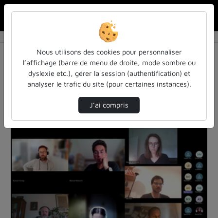
Rechercher u
Accueil
Vidéos
33 vidéos trouvées
Nous utilisons des cookies pour personnaliser
l’affichage (barre de menu de droite, mode sombre ou
Audio
Vidéo
Statistiques de vues
dyslexie etc.), gérer la session (authentification) et
analyser le trafic du site (pour certaines instances).
Direction de tri
Tri
↘
J’ai compris
00:50:08