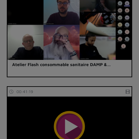
Atelier Flash consommable sanitaire DAMP &…
00:41:19