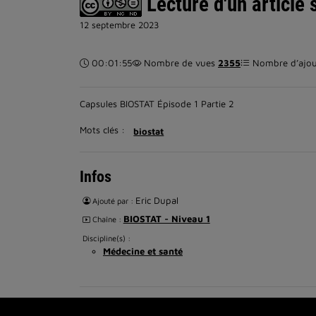
Lecture d'un article s
12 septembre 2023
Durée :
00:01:55
Nombre de vues
2355
Nombre d’ajout
Capsules BIOSTAT Épisode 1 Partie 2
Mots clés :
biostat
Infos
Eric Dupal
Ajouté par :
BIOSTAT - Niveau 1
Chaîne :
Discipline(s) :
Médecine et santé