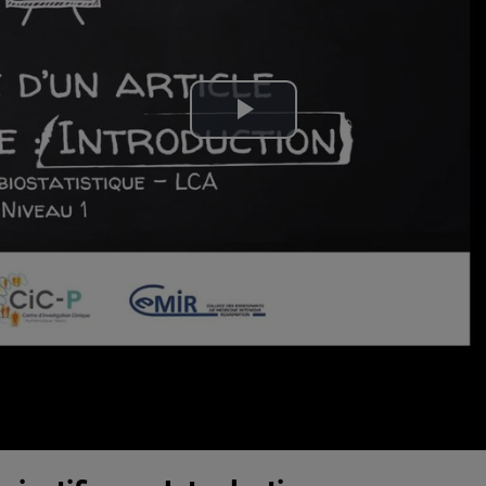
Lire
la
vidéo