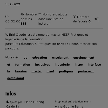
1 juin 2021
Nombre
Nombre d’ajouts
Durée :
Nombre
de vues
dans une liste de
00:02:00
de favoris
0
535
lecture
1
Wilfrid Claudel est diplômé du master MEEF Pratiques et
Ingénierie de la Formation,
parcours Éducation & Pratiques Inclusives ; il nous raconte son
parcours.
Mots clés :
de
education
enseignant
enseignement
et
formation
inclusives
ingenierie
inspe
interface
la
lorraine
master
meef
pratiques
professeur
professorat
Infos
Marie L'Etang-
Propriétaire(s) additionnel(s) :
Ajouté par :
Cardellini
Anne-Sophie Berne