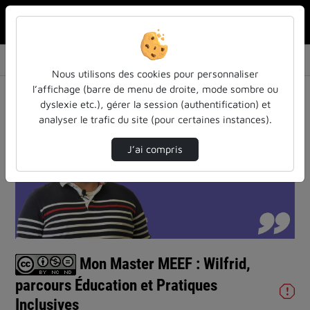
Rechercher u
Accueil
Vidéos
Mon Master MEEF : Wilfrid, parcours Éducatio…
Nous utilisons des cookies pour personnaliser
l’affichage (barre de menu de droite, mode sombre ou
dyslexie etc.), gérer la session (authentification) et
analyser le trafic du site (pour certaines instances).
J’ai compris
Lire
la
vidéo
Mon Master MEEF : Wilfrid,
parcours Éducation et Pratiques
Inclusives