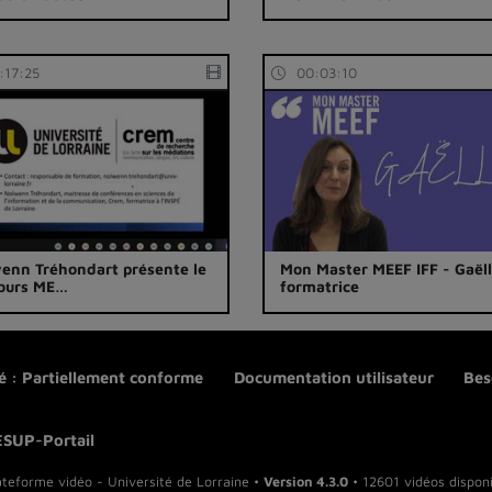
:17:25
00:03:10
enn Tréhondart présente le
Mon Master MEEF IFF - Gaëll
ours ME…
formatrice
té : Partiellement conforme
Documentation utilisateur
Bes
ESUP-Portail
ateforme vidéo - Université de Lorraine •
Version 4.3.0
• 12601 vidéos disponi