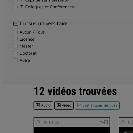
Colloques et Conférences
Cours - Formations
Discours
Cursus universitaire
Documentaires
Aucun / Tous
Documents pédagogiques
Licence
Entretiens
Master
Événements
Doctorat
Institutionnel
Autre
Magazines
Reportages
Réunion
Soutenance Thèse
12 vidéos trouvées
Spectacles et Expositions
Teasers
Audio
Vidéo
Statistiques de vues
Témoignages
Travaux d'étudiants
Tutoriel
00:01:55
00
Visites en vidéo