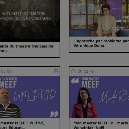
L'approche par problème pa
Véronique Duna…
alité du théâtre français de
enais…
:02:00
00:02:45
Master MEEF : Wilfrid,
Mon master MEEF IP : Marie
ours Éducat…
Wanziniak-Noël