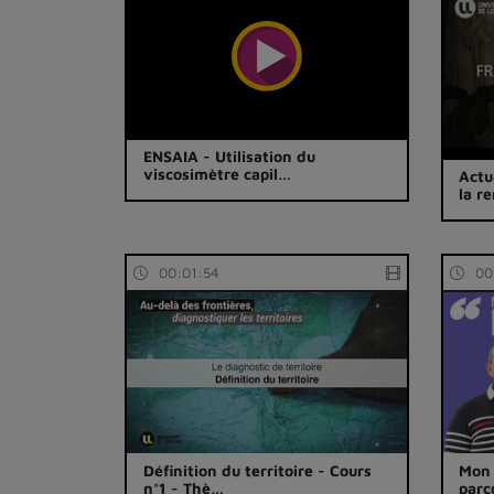
ENSAIA - Utilisation du
viscosimètre capil…
Actu
la r
00:01:54
00
Définition du territoire - Cours
Mon 
n°1 - Thè…
parc