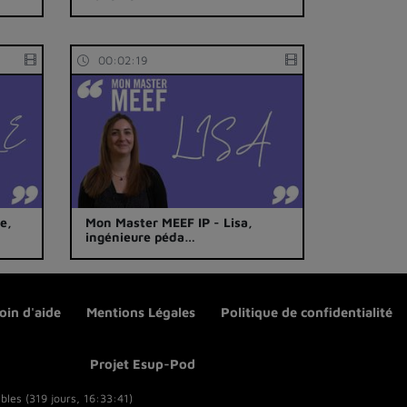
00:02:19
e,
Mon Master MEEF IP - Lisa,
ingénieure péda…
oin d'aide
Mentions Légales
Politique de confidentialité
Projet Esup-Pod
bles (319 jours, 16:33:41)