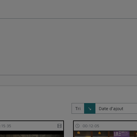
Direction de tri
Tri
↘
:15:35
00:12:05