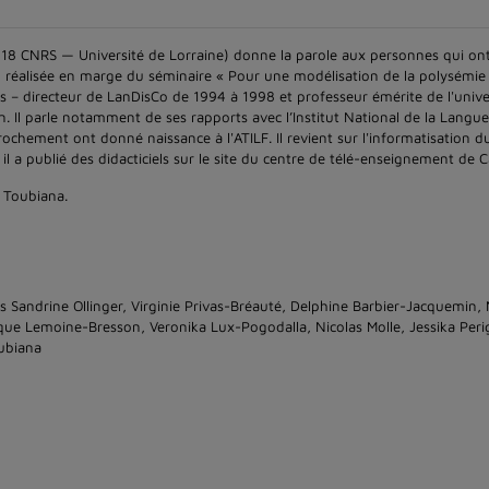
7118 CNRS — Université de Lorraine) donne la parole aux personnes qui ont
éo réalisée en marge du séminaire « Pour une modélisation de la polysémie 
is – directeur de LanDisCo de 1994 à 1998 et professeur émérite de l'univ
. Il parle notamment de ses rapports avec l’Institut National de la Langue
chement ont donné naissance à l'ATILF. Il revient sur l'informatisation du
il a publié des didacticiels sur le site du centre de télé-enseignement de 
s Toubiana.
s Sandrine Ollinger, Virginie Privas-Bréauté, Delphine Barbier-Jacquemin, 
que Lemoine-Bresson, Veronika Lux-Pogodalla, Nicolas Molle, Jessika Pe
oubiana