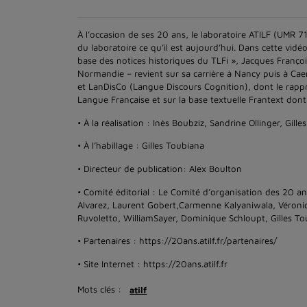
À l’occasion de ses 20 ans, le laboratoire ATILF (UMR 
du laboratoire ce qu’il est aujourd’hui. Dans cette vid
base des notices historiques du TLFi », Jacques Franço
Normandie – revient sur sa carrière à Nancy puis à Caen
et LanDisCo (Langue Discours Cognition), dont le rappro
Langue Française et sur la base textuelle Frantext dont 
• À la réalisation : Inès Boubziz, Sandrine Ollinger, Gille
• À l’habillage : Gilles Toubiana
• Directeur de publication: Alex Boulton
• Comité éditorial : Le Comité d’organisation des 20 an
Alvarez, Laurent Gobert,Carmenne Kalyaniwala, Véroni
Ruvoletto, WilliamSayer, Dominique Schloupt, Gilles T
• Partenaires : https://20ans.atilf.fr/partenaires/
• Site Internet : https://20ans.atilf.fr
Mots clés :
atilf