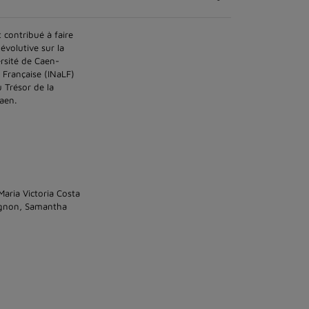
 contribué à faire
évolutive sur la
ersité de Caen-
 Française (INaLF)
 Trésor de la
Caen.
Maria Victoria Costa
rignon, Samantha